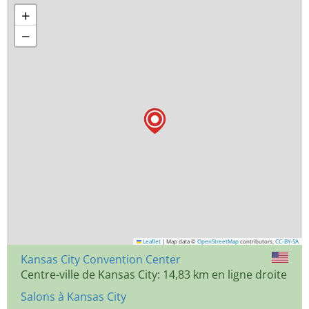
+
−
Leaflet
|
Map data ©
OpenStreetMap
contributors,
CC-BY-SA
Kansas City Convention Center
Centre-ville de Kansas City: 14,83 km en ligne droite
Salons à Kansas City