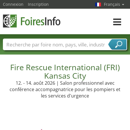
Connexion
Inscription
Français
Toggle
navigat
Foire noms
Pays
Villes
Secteurs de foire
Secteurs du fournisseur de services
Fire Rescue International (FRI)
Kansas City
12. - 14. août 2026 | Salon professionnel avec
conférence accompagnatrice pour les pompiers et
les services d'urgence