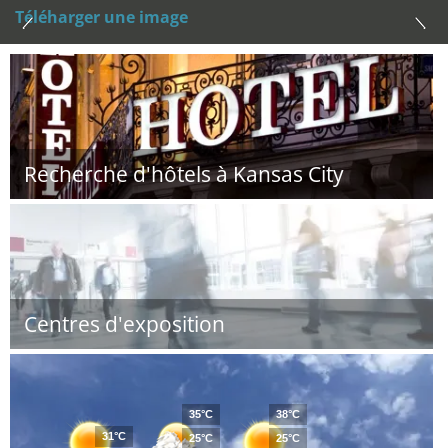
Téléharger une image
Recherche d'hôtels à Kansas City
Centres d'exposition
35°C
38°C
31°C
25°C
25°C