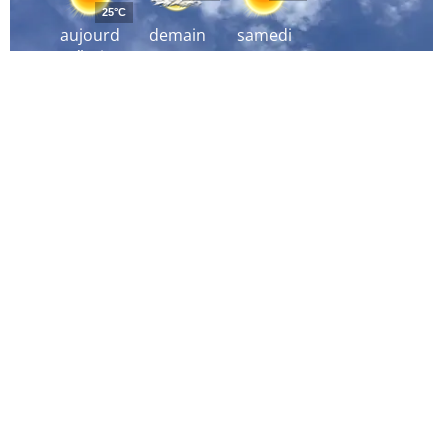
25°C
aujourd
demain
samedi
´hui