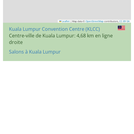
Leaflet
|
Map data ©
OpenStreetMap
contributors,
CC-BY-SA
Kuala Lumpur Convention Centre (KLCC)
Centre-ville de Kuala Lumpur: 4,68 km en ligne
droite
Salons à Kuala Lumpur