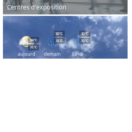
Centres d'exposition
32°C
31°C
34°C
31°C
31°C
31°C
aujourd
demain
lundi
´hui