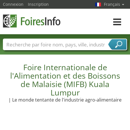
Connexion
Inscription
Français
Toggle
navigat
Foire noms
Pays
Villes
Secteurs de foire
Secteurs du fournisseur de services
Foire Internationale de
l'Alimentation et des Boissons
de Malaisie (MIFB) Kuala
Lumpur
| Le monde tentante de l'industrie agro-alimentaire