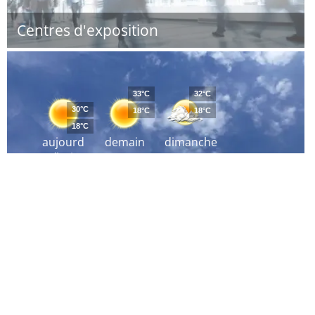
Centres d'exposition
33°C
32°C
30°C
18°C
18°C
18°C
aujourd
demain
dimanche
´hui