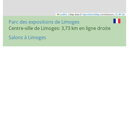
Leaflet
|
Map data ©
OpenStreetMap
contributors,
CC-BY-SA
Parc des expositions de Limoges
Centre-ville de Limoges: 3,73 km en ligne droite
Salons à Limoges