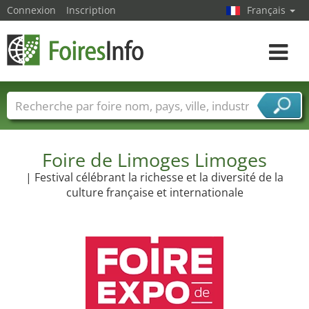
Connexion
Inscription
Français
Toggle
navigat
Foire noms
Pays
Villes
Secteurs de foire
Secteurs du fournisseur de services
Foire de Limoges Limoges
| Festival célébrant la richesse et la diversité de la
culture française et internationale