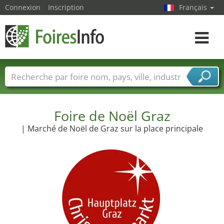
Connexion
Inscription
Français
Toggle
navigat
Foire noms
Pays
Villes
Secteurs de foire
Secteurs du fournisseur de services
Foire de Noël Graz
| Marché de Noël de Graz sur la place principale