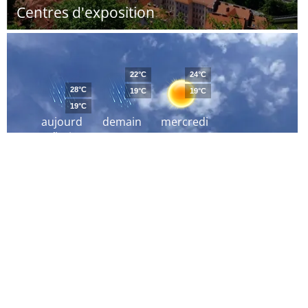
Centres d'exposition
22°C
24°C
28°C
19°C
19°C
19°C
aujourd
demain
mercredi
´hui