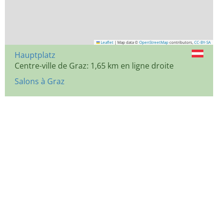
Leaflet
|
Map data ©
OpenStreetMap
contributors,
CC-BY-SA
Hauptplatz
Centre-ville de Graz: 1,65 km en ligne droite
Salons à Graz