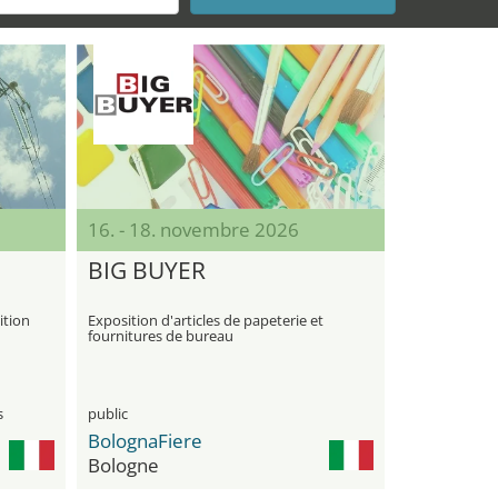
16. - 18. novembre 2026
BIG BUYER
ition
Exposition d'articles de papeterie et
fournitures de bureau
s
public
BolognaFiere
Bologne