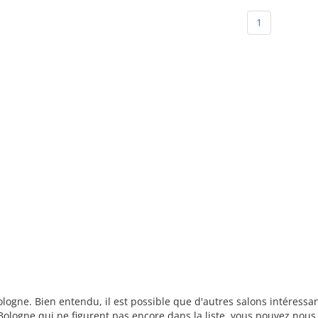
1
Bologne. Bien entendu, il est possible que d'autres salons intéress
ologne qui ne figurent pas encore dans la liste, vous pouvez nous 