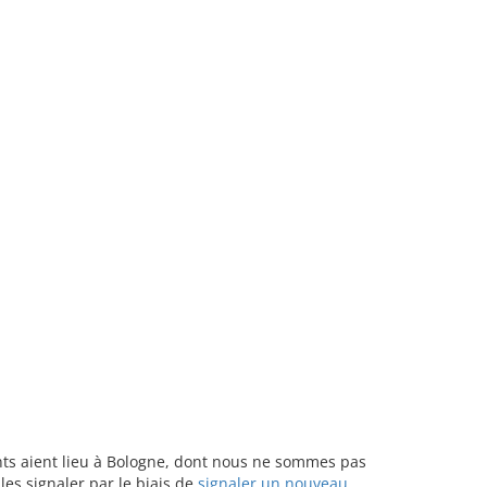
ants aient lieu à Bologne, dont nous ne sommes pas
les signaler par le biais de
signaler un nouveau