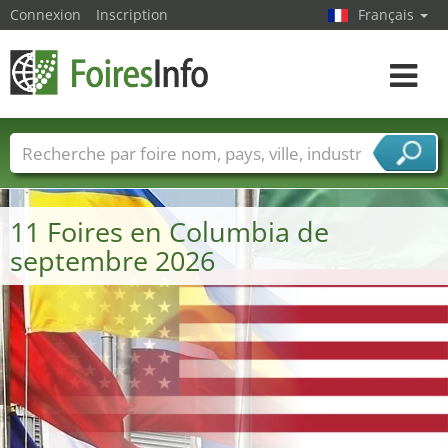
Connexion
Inscription
Français
Toggle
navigat
Foire noms
Pays
Villes
Secteurs de foire
Secteurs du fournisseur de services
11 Foires en Columbia de
septembre 2026