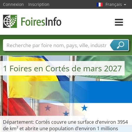
Connexion
Inscription
Français
Toggle
navigat
Foire noms
Pays
Villes
Secteurs de foire
Secteurs du fournisseur de services
1 Foires en Cortés de mars 2027
Département: Cortés couvre une surface d’environ 3954
de km² et abrite une population d’environ 1 millions