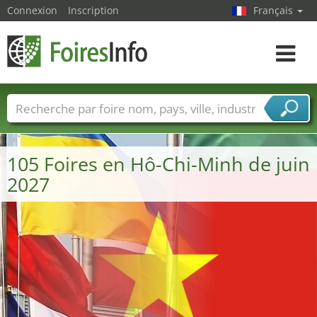
Connexion
Inscription
Français
Toggle
navigat
Foire noms
Pays
Villes
Secteurs de foire
Secteurs du fournisseur de services
105 Foires en Hô-Chi-Minh de juin
2027