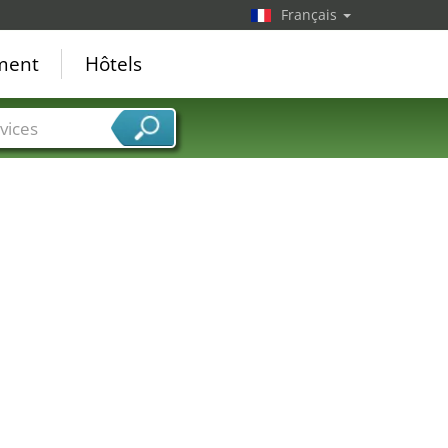
Français
ement
Hôtels
vices