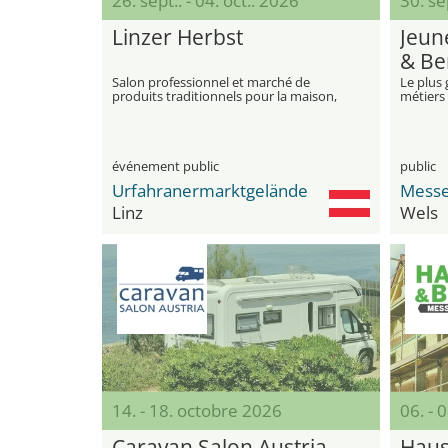
26. sept.. - 04. oct.. 2026
30. sep
Linzer Herbst
Jeun
& Be
Salon professionnel et marché de
Le plus 
produits traditionnels pour la maison,
métiers 
l'habitat, le plaisir et les loisirs et parc
d'attractions à l'Urfahranermarkt
événement public
public
Urfahranermarktgelände
Messe
Linz
Wels
14. - 18. octobre 2026
06. -
Caravan Salon Austria
Haus