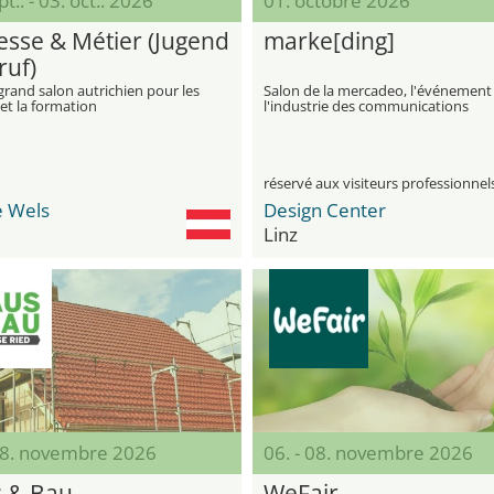
t.. - 03. oct.. 2026
01. octobre 2026
esse & Métier (Jugend
marke[ding]
ruf)
grand salon autrichien pour les
Salon de la mercadeo, l'événement
et la formation
l'industrie des communications
réservé aux visiteurs professionnel
 Wels
Design Center
Linz
 08. novembre 2026
06. - 08. novembre 2026
 & Bau
WeFair