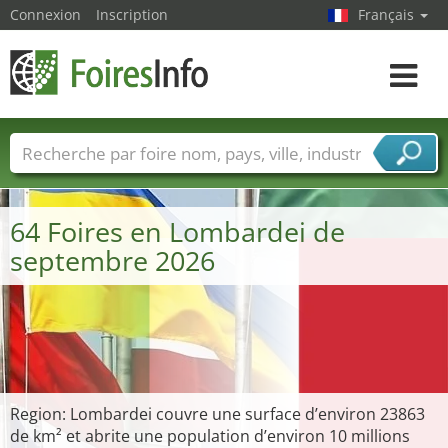
Connexion
Inscription
Français
Toggle
navigat
Foire noms
Pays
Villes
Secteurs de foire
Secteurs du fournisseur de services
64 Foires en Lombardei de
septembre 2026
Region: Lombardei couvre une surface d’environ 23863
de km² et abrite une population d’environ 10 millions