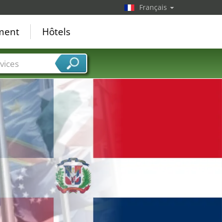
Français
ement
Hôtels
vices