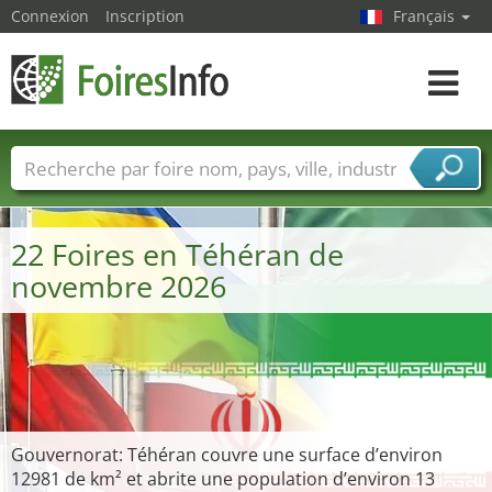
Connexion
Inscription
Français
Toggle
navigat
Foire noms
Pays
Villes
Secteurs de foire
Secteurs du fournisseur de services
22 Foires en Téhéran de
novembre 2026
Gouvernorat: Téhéran couvre une surface d’environ
12981 de km² et abrite une population d’environ 13