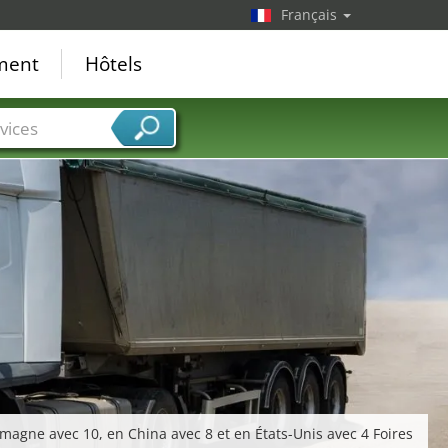
Français
ement
Hôtels
vices
emagne avec 10, en China avec 8 et en États-Unis avec 4 Foires