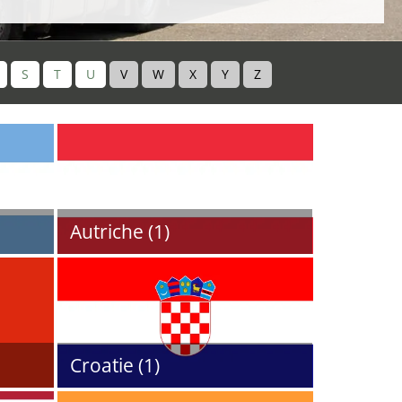
S
T
U
V
W
X
Y
Z
Autriche (1)
Croatie (1)