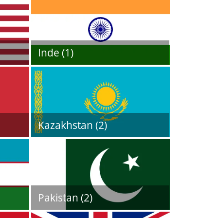
Inde (1)
Kazakhstan (2)
Pakistan (2)