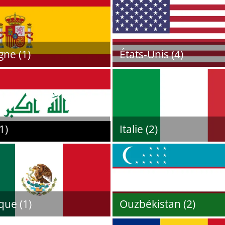
ne (1)
États-Unis (4)
1)
Italie (2)
que (1)
Ouzbékistan (2)