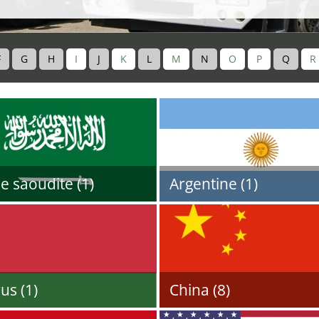
F
G
H
I
J
K
L
M
N
O
P
Q
R
e saoudite (1)
Argentine (1)
us (1)
China (8)