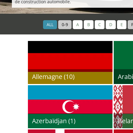
de construction automobile.
ALL
0-9
A
B
C
D
E
Allemagne (10)
Arabi
Azerbaïdjan (1)
Belar