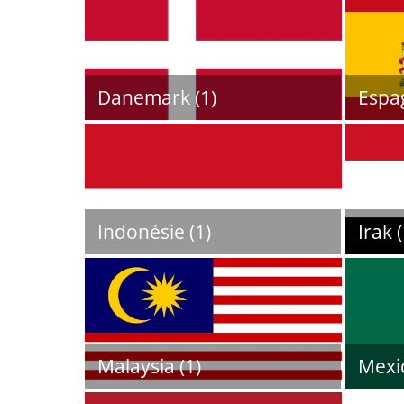
Danemark (1)
Espag
Indonésie (1)
Irak (
Malaysia (1)
Mexi