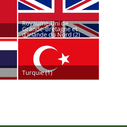
Royaume-Uni de
Grande-Bretagne et
d'Irlande du Nord (2)
Turquie (1)