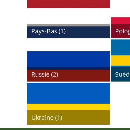
Pays-Bas (1)
Polog
Russie (2)
Suède
Ukraine (1)