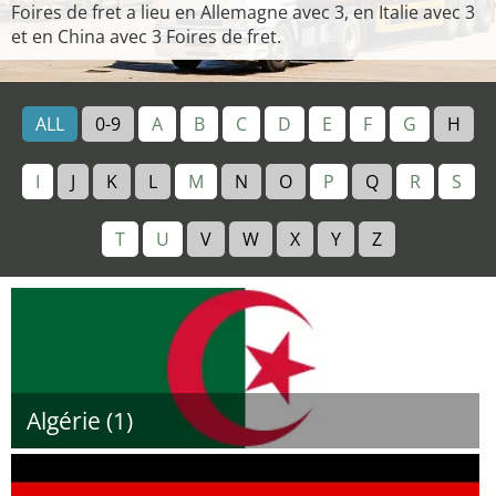
Foires de fret a lieu en Allemagne avec 3, en Italie avec 3
et en China avec 3 Foires de fret.
ALL
0-9
A
B
C
D
E
F
G
H
I
J
K
L
M
N
O
P
Q
R
S
T
U
V
W
X
Y
Z
Algérie (1)