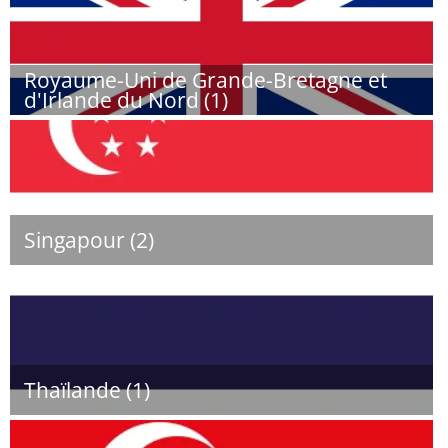
Royaume-Uni de Grande-Bretagne et
d'Irlande du Nord (1)
Singapour (2)
Thaïlande (1)