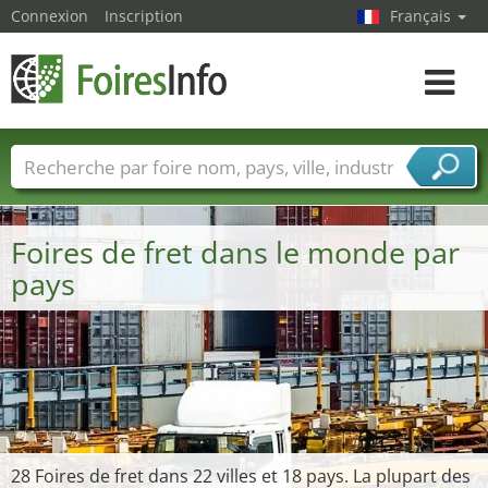
Connexion
Inscription
Français
Toggle
navigat
Foire noms
Pays
Villes
Secteurs de foire
Secteurs du fournisseur de services
Foires de fret dans le monde par
pays
28 Foires de fret dans 22 villes et 18 pays. La plupart des