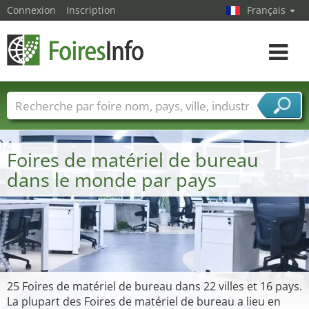
Connexion
Inscription
Français
Toggle
navigat
Foire noms
Pays
Villes
Secteurs de foire
Secteurs du fournisseur de services
Foires de matériel de bureau
dans le monde par pays
25 Foires de matériel de bureau dans 22 villes et 16 pays.
La plupart des Foires de matériel de bureau a lieu en