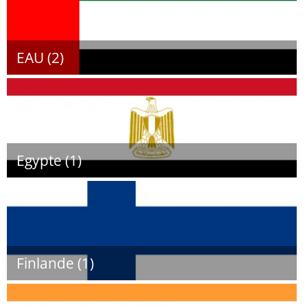
EAU (2)
Egypte (1)
Finlande (1)