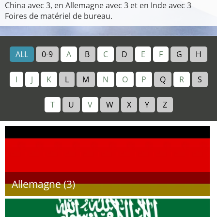
China avec 3, en Allemagne avec 3 et en Inde avec 3
Foires de matériel de bureau.
ALL
0-9
A
B
C
D
E
F
G
H
I
J
K
L
M
N
O
P
Q
R
S
T
U
V
W
X
Y
Z
Allemagne (3)