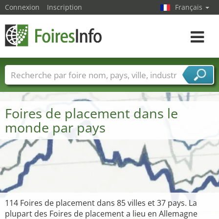
Connexion
Inscription
Français
Toggle
navigat
Foire noms
Pays
Villes
Secteurs de foire
Secteurs du fournisseur de services
Foires de placement dans le
monde par pays
114 Foires de placement dans 85 villes et 37 pays. La
plupart des Foires de placement a lieu en Allemagne