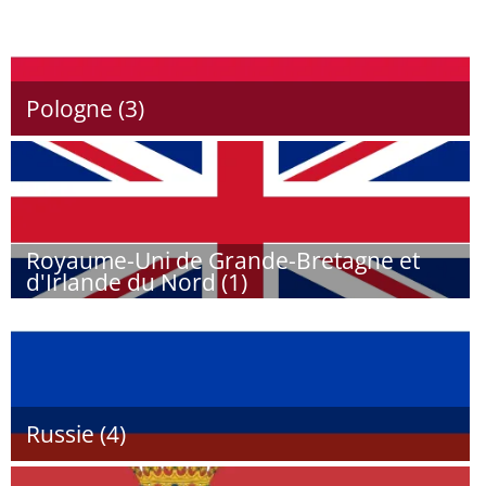
Pologne (3)
Royaume-Uni de Grande-Bretagne et
d'Irlande du Nord (1)
Russie (4)