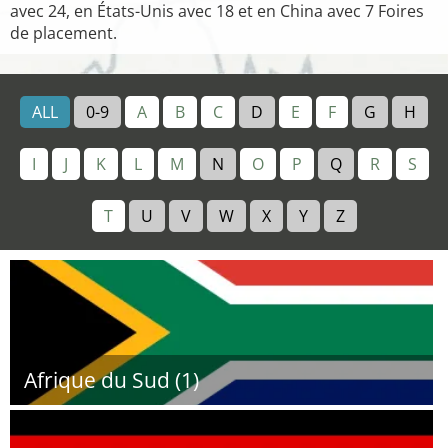
avec 24, en États-Unis avec 18 et en China avec 7 Foires
de placement.
ALL
0-9
A
B
C
D
E
F
G
H
I
J
K
L
M
N
O
P
Q
R
S
T
U
V
W
X
Y
Z
Afrique du Sud (1)