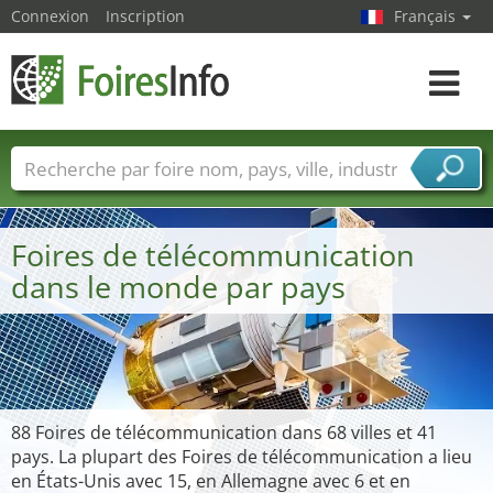
Connexion
Inscription
Français
Toggle
navigat
Foire noms
Pays
Villes
Secteurs de foire
Secteurs du fournisseur de services
Foires de télécommunication
dans le monde par pays
88 Foires de télécommunication dans 68 villes et 41
pays. La plupart des Foires de télécommunication a lieu
en États-Unis avec 15, en Allemagne avec 6 et en