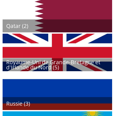
Qatar (2)
Royaume-Uni de Grande-Bretagne et
d'Irlande du Nord (5)
Russie (3)