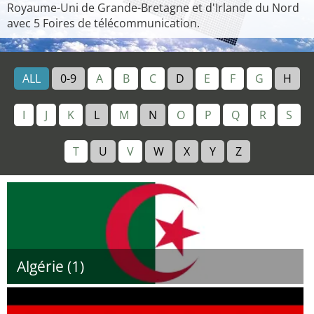
Royaume-Uni de Grande-Bretagne et d'Irlande du Nord
avec 5 Foires de télécommunication.
ALL
0-9
A
B
C
D
E
F
G
H
I
J
K
L
M
N
O
P
Q
R
S
T
U
V
W
X
Y
Z
Algérie (1)