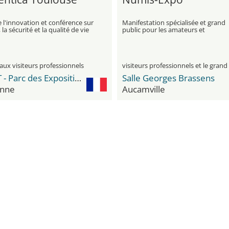
 l'innovation et conférence sur
Manifestation spécialisée et grand
 la sécurité et la qualité de vie
public pour les amateurs et
il
collectionneurs de billets, monnaie
médailles d'art anciens
aux visiteurs professionnels
MEETT - Parc des Expositions et Centre de Conventions
Salle Georges Brassens
nne
Aucamville