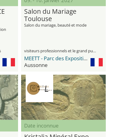
09. - 10. janvier 2027
CE
Salon du Mariage
Toulouse
Salon du mariage, beauté et mode
tion
s
visiteurs professionnels et le grand public
MEETT - Parc des Expositions et Centre de Conventions
Aussonne
Date inconnue
Kristalia Minéral Expo