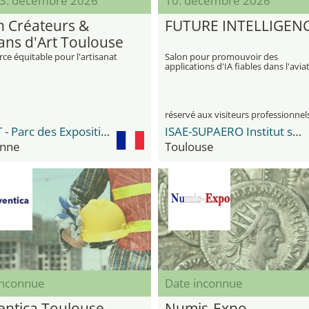
 13. décembre 2026
10. décembre 2026
n Créateurs &
FUTURE INTELLIGEN
sans d'Art Toulouse
e équitable pour l'artisanat
Salon pour promouvoir des
applications d'IA fiables dans l'avia
réservé aux visiteurs professionnel
MEETT - Parc des Expositions et Centre de Conventions
ISAE-SUPAERO Institut supérieur de l'aéronautique et de l'espace
nne
Toulouse
inconnue
Date inconnue
entica Toulouse
Numis-Expo