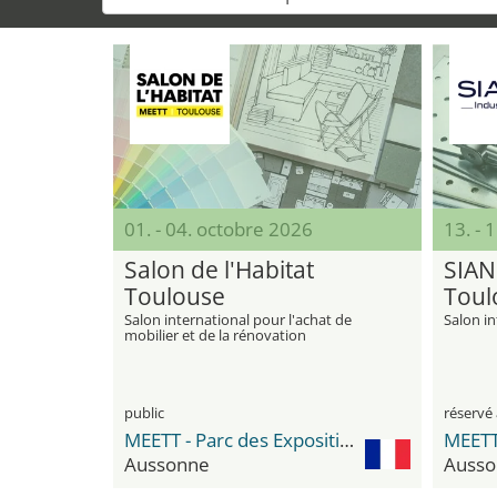
01. - 04. octobre 2026
13. - 
Salon de l'Habitat
SIAN
Toulouse
Toul
Salon international pour l'achat de
Salon in
mobilier et de la rénovation
public
réservé 
MEETT - Parc des Expositions et Centre de Conventions
Aussonne
Ausso