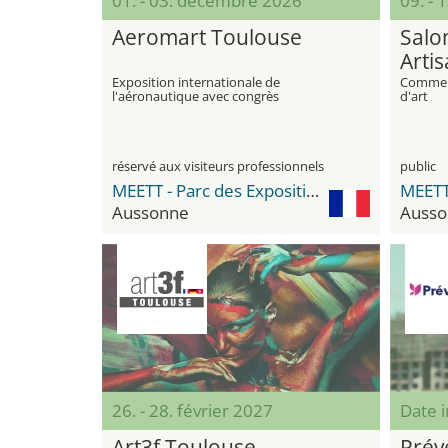
01. - 03. décembre 2026
09. -
Aeromart Toulouse
Salo
Arti
Exposition internationale de
Commerc
l'aéronautique avec congrès
d'art
réservé aux visiteurs professionnels
public
MEETT - Parc des Expositions et Centre de Conventions
Aussonne
Ausso
26. - 28. février 2027
Date 
Art3f Toulouse
Prév