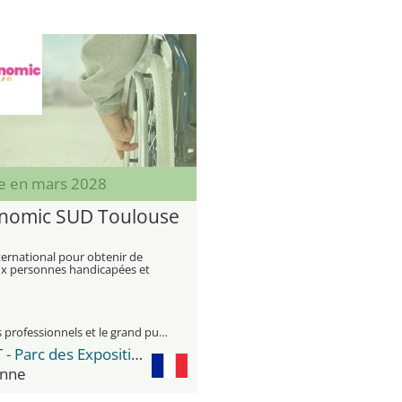
e en mars 2028
nomic SUD Toulouse
ternational pour obtenir de
aux personnes handicapées et
sonnes âgées
visiteurs professionnels et le grand public
MEETT - Parc des Expositions et Centre de Conventions
nne