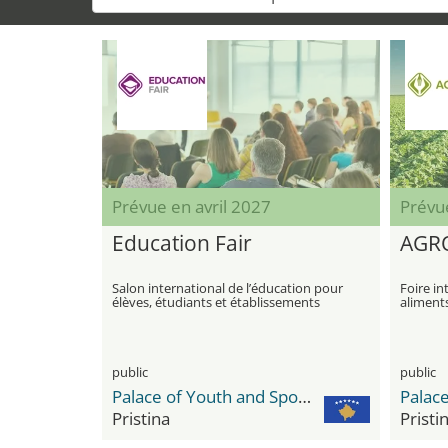
Prévue en avril 2027
Prévu
Education Fair
AGR
Salon international de l’éducation pour
Foire in
élèves, étudiants et établissements
aliments
d’enseignement
restaur
public
public
Palace of Youth and Sports
Pristina
Pristi