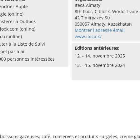
Iteca Almaty
endrier Apple
8th floor, C block, World Trade
gle (online)
42 Timiryazev Str.
nsférer à Outlook
050057 Almaty, Kazakhstan
look.com (online)
Montrer l'adresse émail
oo (online)
www.iteca.kz
uter à la Liste de Suivi
Éditions antérieures:
pel par mail
12. - 14. novembre 2025
000 personnes intéressées
13. - 15. novembre 2024
oissons gazeuses, café, conserves et produits surgelés, crème glacé