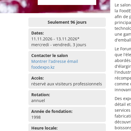
Le salon
la FoodE
afin de 
Seulement 96 jours
principa
technolo
Dates:
une gam
11.11.2026 - 13.11.2026*
d'emball
mercredi - vendredi, 3 jours
Le Forum
que l'él
Contacter le salon
abordés.
Montrer l'adresse émail
d'élargi
foodexpo.kz
l'indust
Accès:
récompen
réservé aux visiteurs professionnels
comme u
innovant
Rotation:
Des expo
annuel
détail e
services
Année de fondation:
fabricat
1998
découvri
boissons
Heure locale: