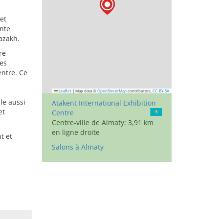
et
ente
kazakh.
re
es
entre. Ce
Leaflet
|
Map data ©
OpenStreetMap
contributors,
CC-BY-SA
le aussi
Atakent International Exhibition
et
Centre
Centre-ville de Almaty: 3,91 km
en ligne droite
t et
Salons à Almaty