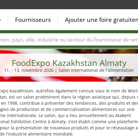
Fournisseurs
Ajouter une foire gratuit
Villes
Secteurs de foire
Secteurs du fournisseur de ser
FoodExpo Kazakhstan Almaty
11. - 13. novembre 2026 | Salon international de l'alimentation
Expo Kazakhstan, autrefois également connue sous le nom de Wor
an, est un salon proéminent dans la région asiatique qui, depuis 
 en 1998, contribue à présenter des tendances, des produits et de
gies de production et de commercialisation alimentaires sur une
me internationale. Le salon, qui a lieu annuellement au Atakent
ional Exhibition Centre à Almaty, s'est établi comme une plateform
 pour la présentation de nouveaux produits et pour le réseautage 
de l'industrie alimentaire mondiale.