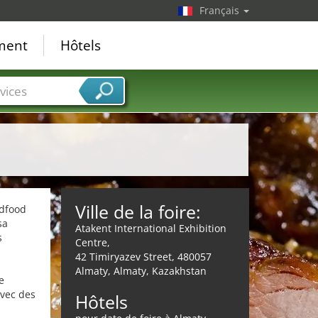
Français
ement
Hôtels
vices
Ville de la foire:
ldfood
sa
Atakent International Exhibition
s
Centre,
42 Timiryazev Street, 480057
Almaty, Almaty, Kazakhstan
e
avec des
Hôtels