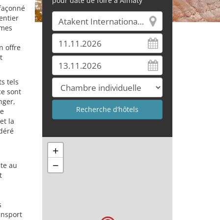
pour date de foire à Almaty
 façonné
entier
èmes
n offre
t
s tels
ce sont
nger,
de
et la
déré
s
+
−
nte au
t
s
ansport