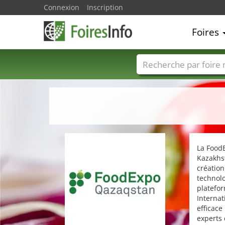
Connexion
Inscription
Foires
Foire noms
Pays
La Food
Kazakhst
création
technolo
platefor
Internat
efficace
experts 