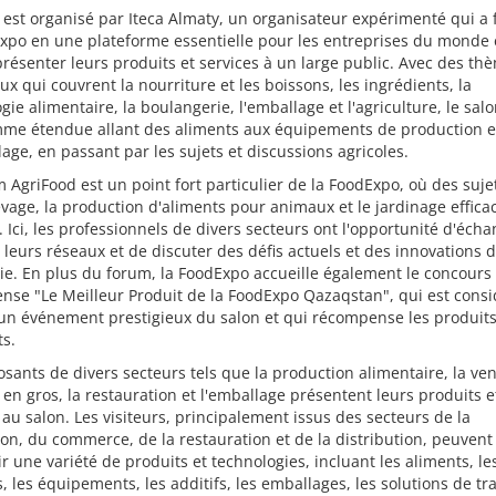
 est organisé par Iteca Almaty, un organisateur expérimenté qui a
xpo en une plateforme essentielle pour les entreprises du monde 
présenter leurs produits et services à un large public. Avec des th
ux qui couvrent la nourriture et les boissons, les ingrédients, la
gie alimentaire, la boulangerie, l'emballage et l'agriculture, le salo
me étendue allant des aliments aux équipements de production e
age, en passant par les sujets et discussions agricoles.
 AgriFood est un point fort particulier de la FoodExpo, où des sujet
evage, la production d'aliments pour animaux et le jardinage effica
 Ici, les professionnels de divers secteurs ont l'opportunité d'écha
r leurs réseaux et de discuter des défis actuels et des innovations 
rie. En plus du forum, la FoodExpo accueille également le concours 
se "Le Meilleur Produit de la FoodExpo Qazaqstan", qui est consi
n événement prestigieux du salon et qui récompense les produit
s.
sants de divers secteurs tels que la production alimentaire, la ve
t en gros, la restauration et l'emballage présentent leurs produits e
 au salon. Les visiteurs, principalement issus des secteurs de la
ion, du commerce, de la restauration et de la distribution, peuvent
r une variété de produits et technologies, incluant les aliments, le
, les équipements, les additifs, les emballages, les solutions de tr