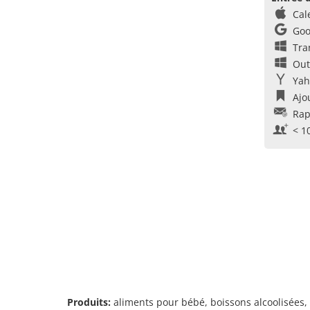
Cal
Goo
Tra
Out
Yah
Ajo
Rap
< 1
Produits:
aliments pour bébé, boissons alcoolisées, b