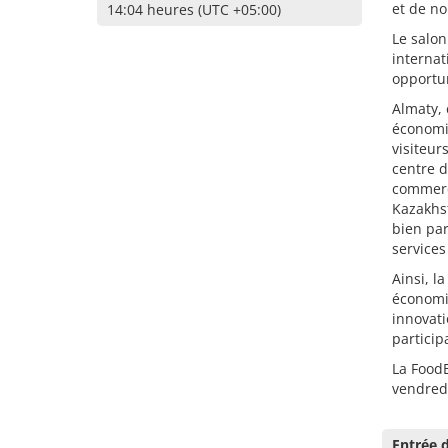
et de n
14:04 heures (UTC +05:00)
Le salon
internat
opportun
Almaty, 
économi
visiteur
centre d
commerc
Kazakhst
bien par
services
Ainsi, 
économiq
innovati
particip
La FoodE
vendred
Entrée d