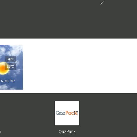
34°C
25°C
manche
n
QazPack