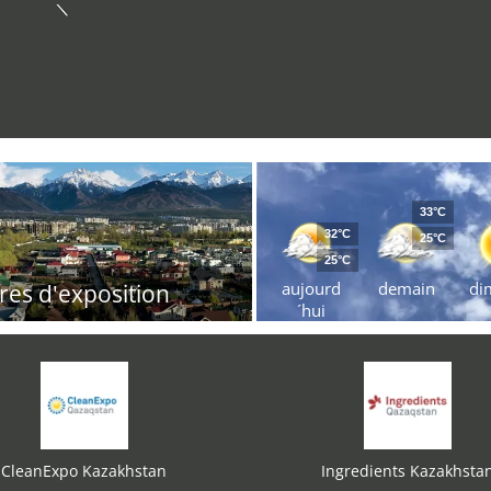
33°C
32°C
25°C
25°C
aujourd
demain
di
res d'exposition
´hui
CleanExpo Kazakhstan
Ingredients Kazakhsta