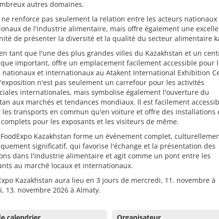
ombreux autres domaines.
 ne renforce pas seulement la relation entre les acteurs nationaux 
ionaux de l'industrie alimentaire, mais offre également une excell
ité de présenter la diversité et la qualité du secteur alimentaire 
en tant que l'une des plus grandes villes du Kazakhstan et un cent
que important, offre un emplacement facilement accessible pour l
s nationaux et internationaux au Atakent International Exhibition C
'exposition n'est pas seulement un carrefour pour les activités
iales internationales, mais symbolise également l'ouverture du
an aux marchés et tendances mondiaux. Il est facilement accessib
 les transports en commun qu'en voiture et offre des installations 
 complets pour les exposants et les visiteurs de même.
la FoodExpo Kazakhstan forme un événement complet, culturellemen
uement significatif, qui favorise l'échange et la présentation des
ons dans l'industrie alimentaire et agit comme un pont entre les
ants au marché locaux et internationaux.
xpo Kazakhstan aura lieu en 3 jours de mercredi, 11. novembre à
i, 13. novembre 2026 à Almaty.
e calendrier
Organisateur