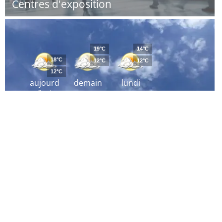
Centres d'exposition
19°C
14°C
18°C
12°C
12°C
12°C
aujourd
demain
lundi
´hui