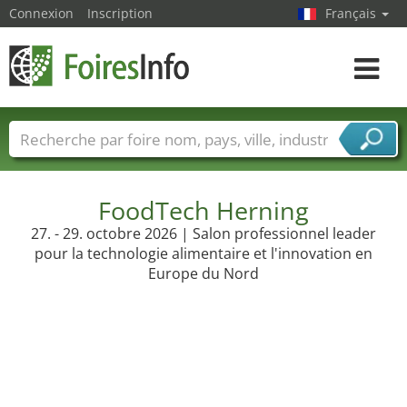
Connexion
Inscription
Français
Toggle
navigat
Foire noms
Pays
Villes
Secteurs de foire
Secteurs du fournisseur de services
FoodTech Herning
27. - 29. octobre 2026 | Salon professionnel leader
pour la technologie alimentaire et l'innovation en
Europe du Nord