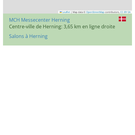
Leaflet
|
Map data ©
OpenStreetMap
contributors,
CC-BY-SA
MCH Messecenter Herning
Centre-ville de Herning: 3,65 km en ligne droite
Salons à Herning