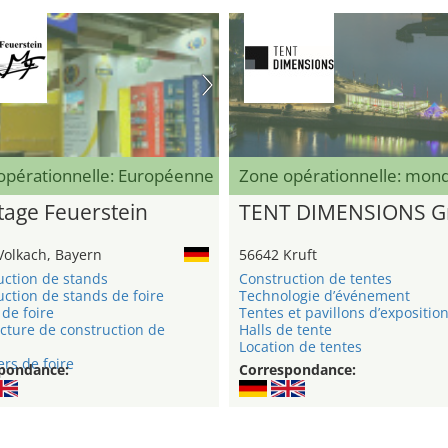
opérationnelle: Européenne
Zone opérationnelle: mond
age Feuerstein
TENT DIMENSIONS 
Volkach, Bayern
56642 Kruft
uction de stands
Construction de tentes
ction de stands de foire
Technologie d’événement
de foire
Tentes et pavillons d’expositio
cture de construction de
Halls de tente
Location de tentes
rs de foire
pondance:
Correspondance: