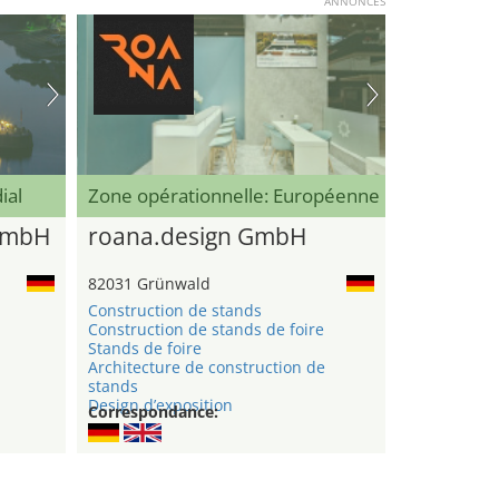
ANNONCES
ial
Zone opérationnelle: Européenne
GmbH
roana.design GmbH
82031 Grünwald
Construction de stands
Construction de stands de foire
n
Stands de foire
Architecture de construction de
stands
Design d’exposition
Correspondance: