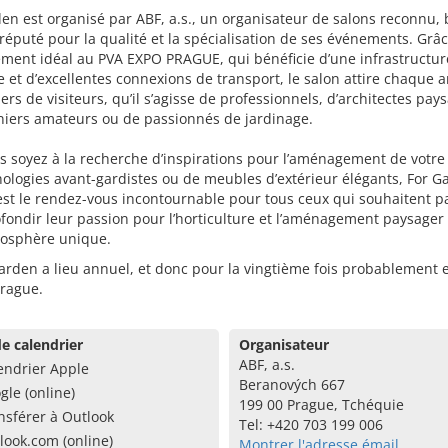
en est organisé par ABF, a.s., un organisateur de salons reconnu, 
réputé pour la qualité et la spécialisation de ses événements. Grâ
ment idéal au PVA EXPO PRAGUE, qui bénéficie d’une infrastructur
et d’excellentes connexions de transport, le salon attire chaque 
iers de visiteurs, qu’il s’agisse de professionnels, d’architectes pays
niers amateurs ou de passionnés de jardinage.
 soyez à la recherche d’inspirations pour l’aménagement de votre 
ologies avant-gardistes ou de meubles d’extérieur élégants, For G
st le rendez-vous incontournable pour tous ceux qui souhaitent p
fondir leur passion pour l’horticulture et l’aménagement paysager
osphère unique.
arden a lieu annuel, et donc pour la vingtième fois probablement
Prague.
e calendrier
Organisateur
ABF, a.s.
endrier Apple
Beranových 667
gle (online)
199 00 Prague, Tchéquie
nsférer à Outlook
Tel: +420 703 199 006
look.com (online)
Montrer l'adresse émail