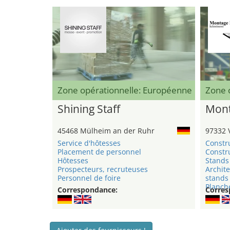
Zone opérationnelle: Européenne
Zone 
Shining Staff
Mont
45468 Mülheim an der Ruhr
97332 
Service d'hôtesses
Constr
Placement de personnel
Constru
Hôtesses
Stands 
Prospecteurs, recruteuses
Archite
Personnel de foire
stands
Planche
Correspondance:
Corres