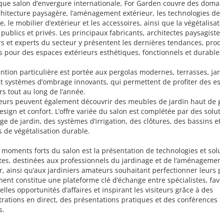
que salon d’envergure internationale, For Garden couvre des domai
chitecture paysagère, l’aménagement extérieur, les technologies de
e, le mobilier d’extérieur et les accessoires, ainsi que la végétalisa
publics et privés. Les principaux fabricants, architectes paysagiste
rs et experts du secteur y présentent les dernières tendances, prod
s pour des espaces extérieurs esthétiques, fonctionnels et durable
ntion particulière est portée aux pergolas modernes, terrasses, ja
et systèmes d’ombrage innovants, qui permettent de profiter des e
rs tout au long de l’année.
iteurs peuvent également découvrir des meubles de jardin haut d
design et confort. L’offre variée du salon est complétée par des solu
age de jardin, des systèmes d’irrigation, des clôtures, des bassins e
 de végétalisation durable.
 moments forts du salon est la présentation de technologies et sol
tes, destinées aux professionnels du jardinage et de l’aménageme
, ainsi qu’aux jardiniers amateurs souhaitant perfectionner leurs p
ent constitue une plateforme clé d’échange entre spécialistes, fav
elles opportunités d’affaires et inspirant les visiteurs grâce à des
ations en direct, des présentations pratiques et des conférences
s.