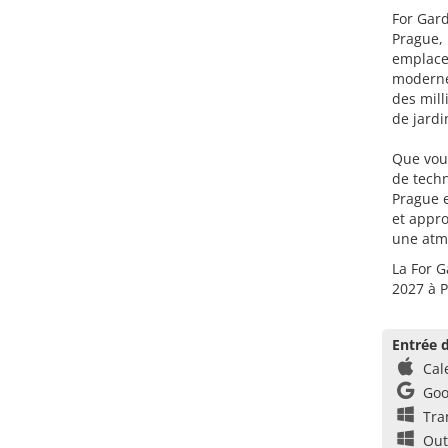
For Gard
Prague, 
emplace
moderne 
des mill
de jardi
Que vous
de techn
Prague e
et appro
une atm
La For G
2027 à 
Entrée d
Cal
Goo
Tra
Out