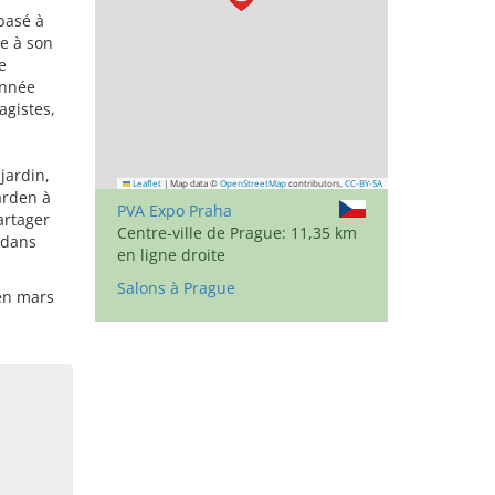
basé à
ce à son
e
année
agistes,
jardin,
Leaflet
|
Map data ©
OpenStreetMap
contributors,
CC-BY-SA
arden à
PVA Expo Praha
artager
Centre-ville de Prague: 11,35 km
 dans
en ligne droite
Salons à Prague
 en mars