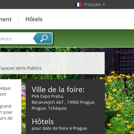
Français
ement
Hôtels
vices
 Espaces Verts Publics
Ville de la foire:
chèque
ent
PVA Expo Praha,
Beranových 667 , 19900 Prague,
 grand
Prague, Tchéquie
on pour
eurs de
Hôtels
pour date de foire à Prague