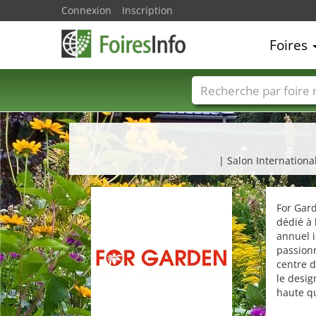
Connexion
Inscription
Foires
Foire noms
Pays
| Salon International
For Gard
dédié à 
annuel i
passion
centre d
le desig
haute qu