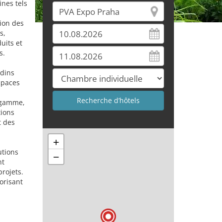
nes tels
tion des
s,
uits et
s.
rdins
spaces
e gamme,
tions
t des
+
utions
−
nt
rojets.
orisant