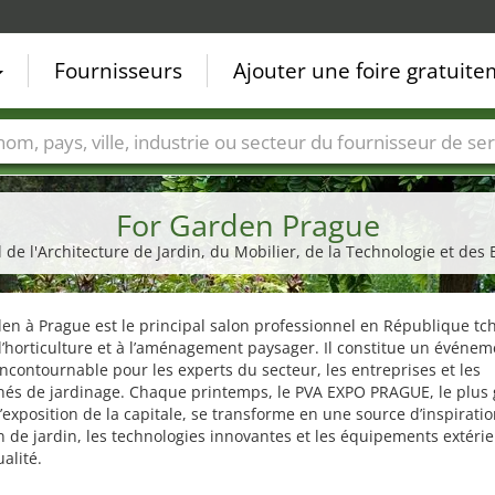
Fournisseurs
Ajouter une foire gratuit
Villes
Secteurs de foire
Secteurs du fournisseur de ser
For Garden Prague
 de l'Architecture de Jardin, du Mobilier, de la Technologie et des
en à Prague est le principal salon professionnel en République t
l’horticulture et à l’aménagement paysager. Il constitue un événem
ncontournable pour les experts du secteur, les entreprises et les
nés de jardinage. Chaque printemps, le PVA EXPO PRAGUE, le plus
’exposition de la capitale, se transforme en une source d’inspirati
n de jardin, les technologies innovantes et les équipements extéri
alité.