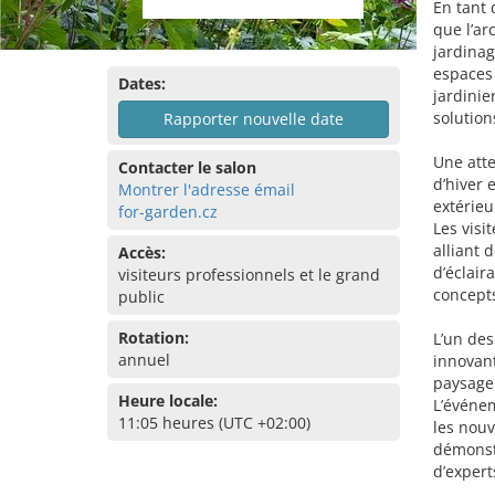
En tant 
que l’ar
jardinag
espaces 
Dates:
jardinie
solution
Rapporter nouvelle date
Une atte
Contacter le salon
d’hiver 
Montrer l'adresse émail
extérieu
for-garden.cz
Les vis
alliant 
Accès:
d’éclair
visiteurs professionnels et le grand
concepts
public
Rotation:
L’un des
annuel
innovan
paysager
Heure locale:
L’événem
11:05 heures (UTC +02:00)
les nouv
démonstr
d’expert