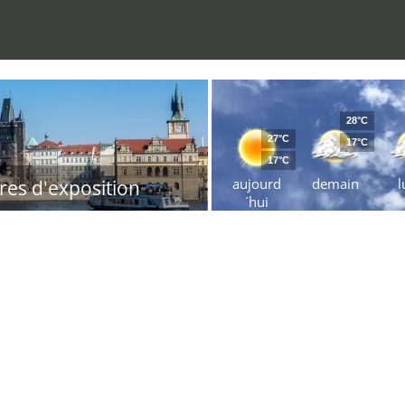
28°C
27°C
17°C
17°C
aujourd
demain
l
res d'exposition
´hui