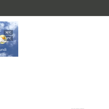
30°C
17°C
undi