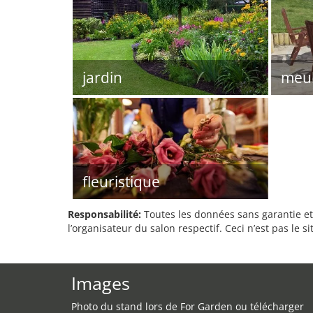
jardin
meub
fleuristique
Responsabilité:
Toutes les données sans garantie et 
l’organisateur du salon respectif. Ceci n’est pas le sit
Images
Photo du stand lors de For Garden ou télécharger