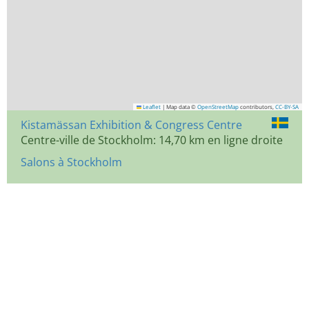
Leaflet
|
Map data ©
OpenStreetMap
contributors,
CC-BY-SA
Kistamässan Exhibition & Congress Centre
Centre-ville de Stockholm: 14,70 km en ligne droite
Salons à Stockholm