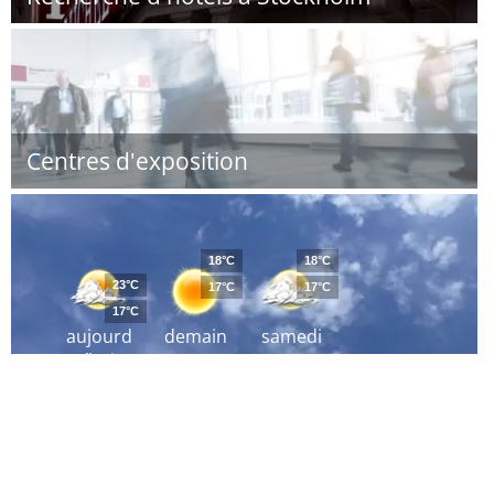
Centres d'exposition
18°C
18°C
23°C
17°C
17°C
17°C
aujourd
demain
samedi
´hui