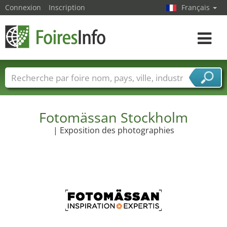
Connexion
Inscription
Français
Toggle
navigat
Foire noms
Pays
Villes
Secteurs de foire
Secteurs du fournisseur de services
Fotomässan Stockholm
| Exposition des photographies