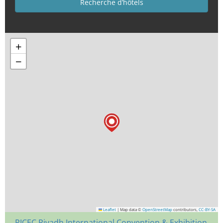
+
−
Leaflet
|
Map data ©
OpenStreetMap
contributors,
CC-BY-SA
RICEC Riyadh International Convention & Exhibition