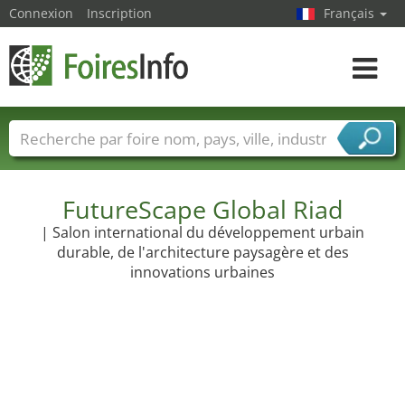
Connexion
Inscription
Français
Toggle
navigat
Foire noms
Pays
Villes
Secteurs de foire
Secteurs du fournisseur de services
FutureScape Global Riad
| Salon international du développement urbain
durable, de l'architecture paysagère et des
innovations urbaines