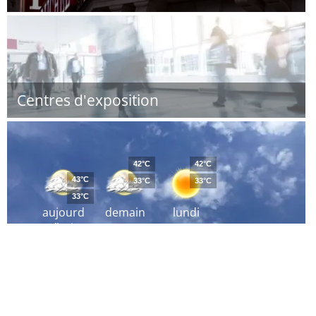
Centres d'exposition
42°C
42°C
43°C
33°C
33°C
33°C
aujourd
demain
lundi
´hui