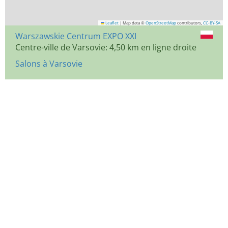
Leaflet
|
Map data ©
OpenStreetMap
contributors,
CC-BY-SA
Warszawskie Centrum EXPO XXI
Centre-ville de Varsovie: 4,50 km en ligne droite
Salons à Varsovie