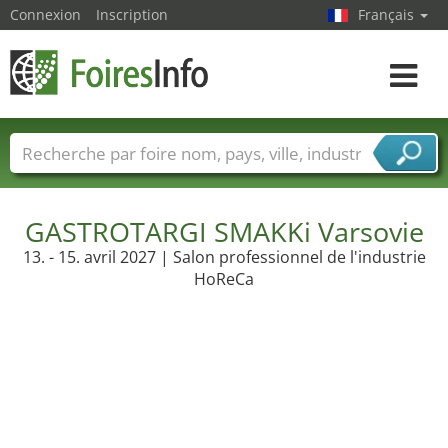
Connexion
Inscription
Français
Toggle
navigat
Foire noms
Pays
Villes
Secteurs de foire
Secteurs du fournisseur de services
GASTROTARGI SMAKKi Varsovie
13. - 15. avril 2027 | Salon professionnel de l'industrie
HoReCa