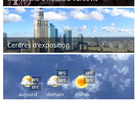
Centres d'exposition
28°C
19°C
24°C
15°C
15°C
15°C
aujourd
demain
mardi
´hui