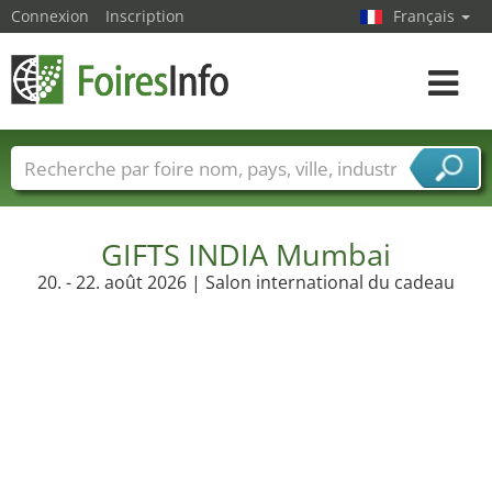
Connexion
Inscription
Français
Toggle
navigat
Foire noms
Pays
Villes
Secteurs de foire
Secteurs du fournisseur de services
GIFTS INDIA Mumbai
20. - 22. août 2026 | Salon international du cadeau