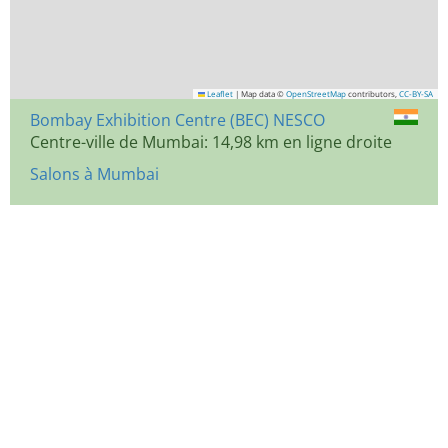
Leaflet
|
Map data ©
OpenStreetMap
contributors,
CC-BY-SA
Bombay Exhibition Centre (BEC) NESCO
Centre-ville de Mumbai: 14,98 km en ligne droite
Salons à Mumbai