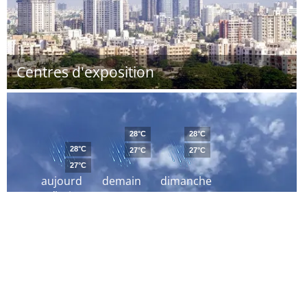
Centres d'exposition
28°C
28°C
28°C
27°C
27°C
27°C
aujourd
demain
dimanche
´hui