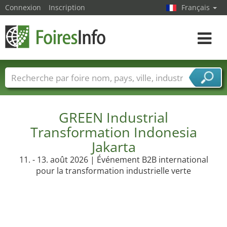
Connexion
Inscription
Français
Toggle
navigat
Foire noms
Pays
Villes
Secteurs de foire
Secteurs du fournisseur de services
GREEN Industrial
Transformation Indonesia
Jakarta
11. - 13. août 2026 | Événement B2B international
pour la transformation industrielle verte