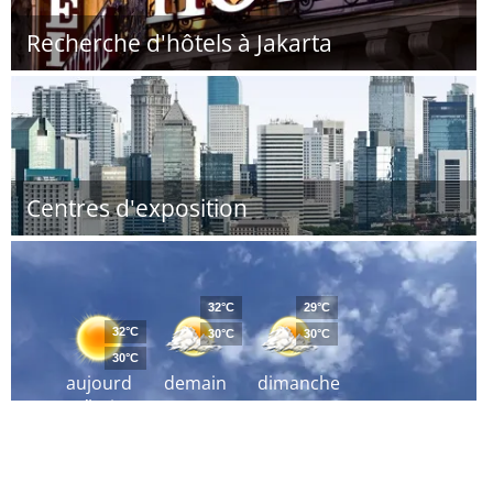
Recherche d'hôtels à Jakarta
Centres d'exposition
32°C
29°C
32°C
30°C
30°C
30°C
aujourd
demain
dimanche
´hui