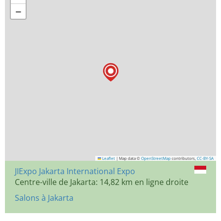
−
Leaflet
|
Map data ©
OpenStreetMap
contributors,
CC-BY-SA
JIExpo Jakarta International Expo
Centre-ville de Jakarta: 14,82 km en ligne droite
Salons à Jakarta