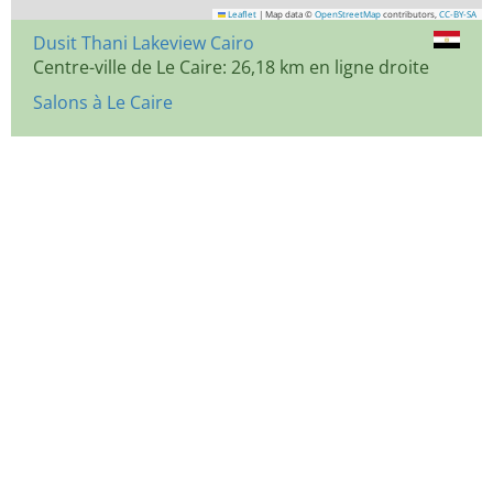
Leaflet
|
Map data ©
OpenStreetMap
contributors,
CC-BY-SA
Dusit Thani Lakeview Cairo
Centre-ville de Le Caire: 26,18 km en ligne droite
Salons à Le Caire