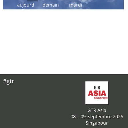
aujourd
demain
mardi
´hui
#gtr
GTR Asia
08. - 09. septembre 2026
Singapour