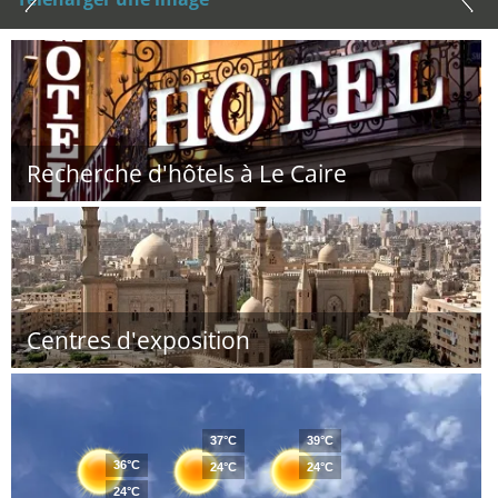
Recherche d'hôtels à Le Caire
Centres d'exposition
37°C
39°C
36°C
24°C
24°C
24°C