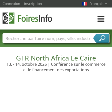
Connexion
Inscription
Français
Toggle
navigat
Foire noms
Pays
Villes
Secteurs de foire
Secteurs du fournisseur de services
GTR North Africa Le Caire
13. - 14. octobre 2026 | Conférence sur le commerce
et le financement des exportations