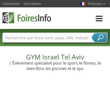
Connexion
Inscription
Français
Toggle
navigat
Foire noms
Pays
Villes
Secteurs de foire
Secteurs du fournisseur de services
GYM Israel Tel Aviv
| Événement spécialisé pour le sport, le fitness, le
bien-être, les piscines et le spa