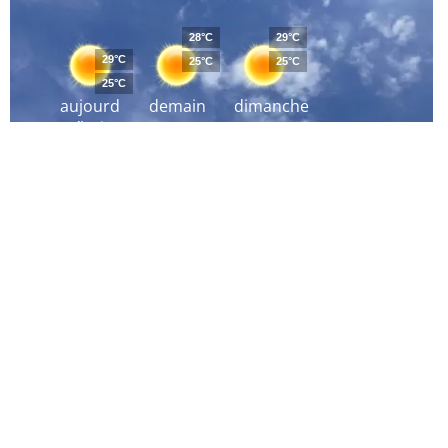
28°C
29°C
29°C
25°C
25°C
25°C
aujourd
demain
dimanche
´hui