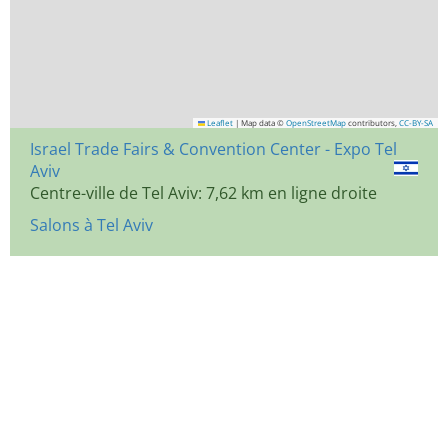
Leaflet
|
Map data ©
OpenStreetMap
contributors,
CC-BY-SA
Israel Trade Fairs & Convention Center - Expo Tel
Aviv
Centre-ville de Tel Aviv: 7,62 km en ligne droite
Salons à Tel Aviv