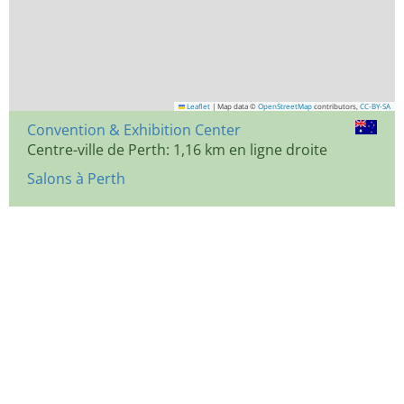
Leaflet
|
Map data ©
OpenStreetMap
contributors,
CC-BY-SA
Convention & Exhibition Center
Centre-ville de Perth: 1,16 km en ligne droite
Salons à Perth