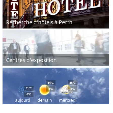
Recherche d'hôtels à Perth
Centres d'exposition
14°C
15°C
11°C
8°C
8°C
8°C
aujourd
demain
mercredi
´hui