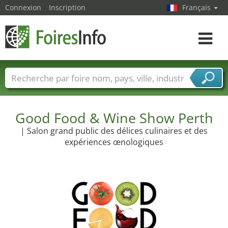
Connexion
Inscription
Français
Toggle
navigat
Foire noms
Pays
Villes
Secteurs de foire
Secteurs du fournisseur de services
Good Food & Wine Show Perth
| Salon grand public des délices culinaires et des
expériences œnologiques