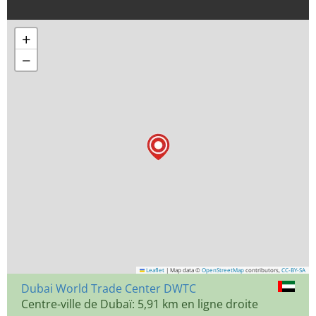
+
−
Leaflet
|
Map data ©
OpenStreetMap
contributors,
CC-BY-SA
Dubai World Trade Center DWTC
Centre-ville de Dubaï: 5,91 km en ligne droite