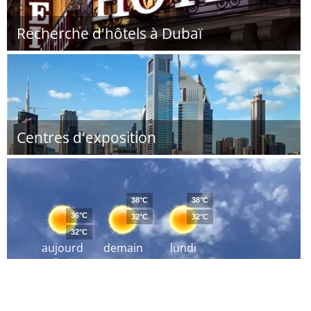
Recherche d'hôtels à Dubaï
Centres d'exposition
38°C
38°C
36°C
32°C
32°C
32°C
aujourd
demain
lundi
´hui