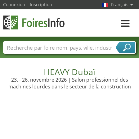
Connexion
Inscription
Français
Toggle
navigat
Foire noms
Pays
Villes
Secteurs de foire
Secteurs du fournisseur de services
HEAVY Dubaï
23. - 26. novembre 2026 | Salon professionnel des
machines lourdes dans le secteur de la construction