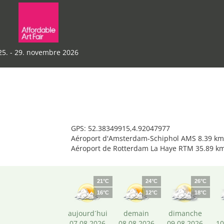
25. - 29. novembre 2026
GPS: 52.38349915,4.92047977
Aéroport d'Amsterdam-Schiphol AMS 8.39 km
Aéroport de Rotterdam La Haye RTM 35.89 k
21°C
24°C
26°C
16°C
12°C
18°C
aujourd´hui
demain
dimanche
07.08.2026
08.08.2026
09.08.2026
10