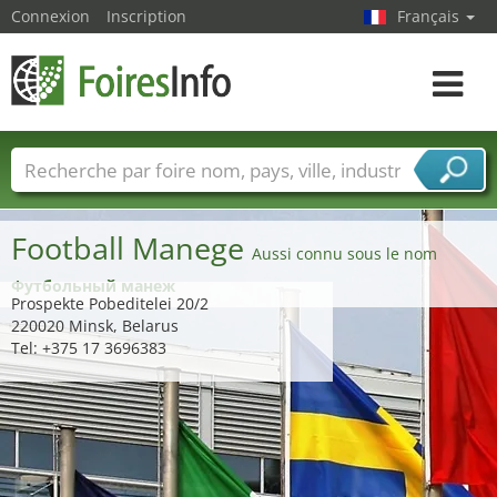
Connexion
Inscription
Français
Toggle
navigat
Foire noms
Pays
Villes
Secteurs de foire
Secteurs du fournisseur de services
Football Manege
Aussi connu sous le nom
Футбольный манеж
Prospekte Pobeditelei 20/2
220020 Minsk, Belarus
Tel: +375 17 3696383