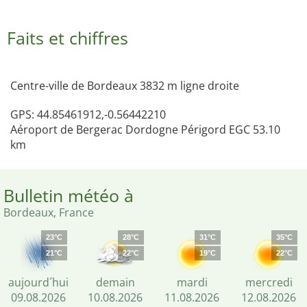
Faits et chiffres
Centre-ville de Bordeaux 3832 m ligne droite
GPS: 44.85461912,-0.56442210
Aéroport de Bergerac Dordogne Périgord EGC 53.10
km
Bulletin météo à
Bordeaux, France
23°C
28°C
31°C
35°C
21°C
22°C
19°C
22°C
aujourd´hui
demain
mardi
mercredi
09.08.2026
10.08.2026
11.08.2026
12.08.2026