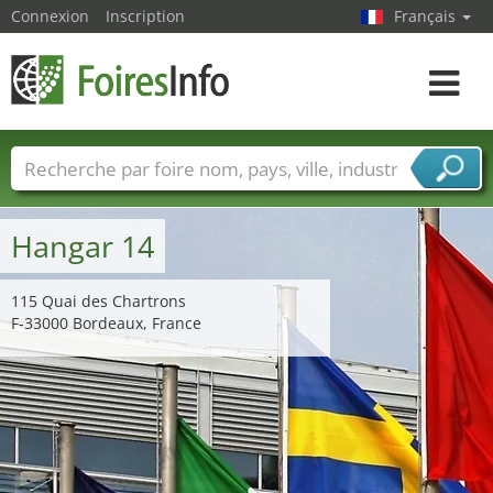
Connexion
Inscription
Français
Toggle
navigat
Foire noms
Pays
Villes
Secteurs de foire
Secteurs du fournisseur de services
Hangar 14
115 Quai des Chartrons
F-33000 Bordeaux, France