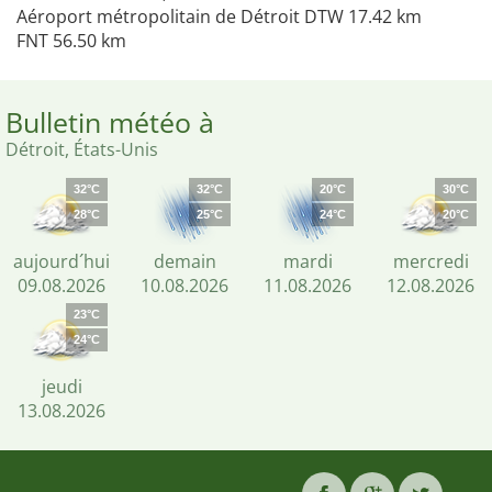
Aéroport métropolitain de Détroit DTW 17.42 km
FNT 56.50 km
Bulletin météo à
Détroit, États-Unis
32°C
32°C
20°C
30°C
28°C
25°C
24°C
20°C
aujourd´hui
demain
mardi
mercredi
09.08.2026
10.08.2026
11.08.2026
12.08.2026
23°C
24°C
jeudi
13.08.2026