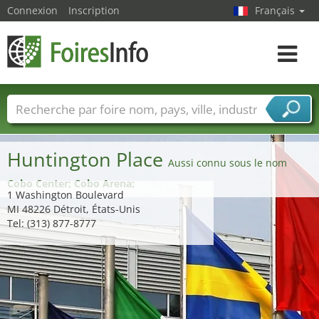
Connexion
Inscription
Français
Toggle
navigat
Foire noms
Pays
Villes
Secteurs de foire
Secteurs du fournisseur de services
Huntington Place
Aussi connu sous le nom
Cobo Center; Cobo Arena;
1 Washington Boulevard
MI 48226 Détroit, États-Unis
Tel: (313) 877-8777