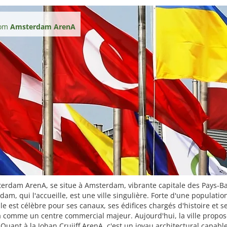
nom
Amsterdam ArenA
rdam ArenA, se situe à Amsterdam, vibrante capitale des Pays-Ba
 qui l'accueille, est une ville singulière. Forte d'une population
lle est célèbre pour ses canaux, ses édifices chargés d'histoire et 
à comme un centre commercial majeur. Aujourd'hui, la ville propo
uant à la Johan Cruijff ArenA, c'est un joyau architectural capable 