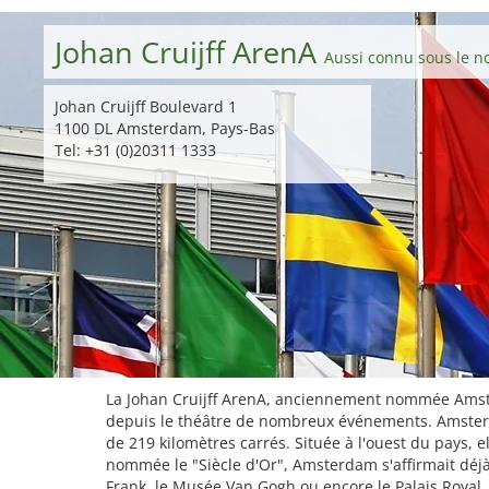
Johan Cruijff ArenA
Aussi connu sous le 
Johan Cruijff Boulevard 1
1100 DL Amsterdam, Pays-Bas
Tel: +31 (0)20311 1333
La Johan Cruijff ArenA, anciennement nommée Amste
depuis le théâtre de nombreux événements. Amsterdam,
de 219 kilomètres carrés. Située à l'ouest du pays, e
nommée le "Siècle d'Or", Amsterdam s'affirmait déj
Frank, le Musée Van Gogh ou encore le Palais Royal. Q