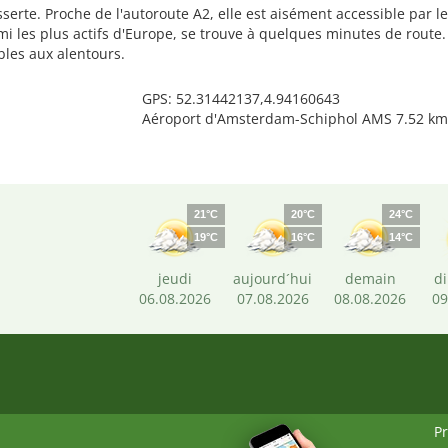
esserte. Proche de l'autoroute A2, elle est aisément accessible par
mi les plus actifs d'Europe, se trouve à quelques minutes de route.
les aux alentours.
GPS: 52.31442137,4.94160643
Aéroport d'Amsterdam-Schiphol AMS 7.52 km
21°C
20°C
24°C
19°C
16°C
14°C
jeudi
aujourd´hui
demain
d
06.08.2026
07.08.2026
08.08.2026
09
P