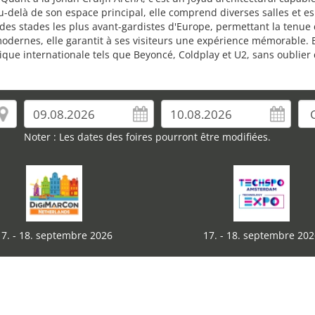
Au-delà de son espace principal, elle comprend diverses salles et
n des stades les plus avant-gardistes d'Europe, permettant la tenu
ernes, elle garantit à ses visiteurs une expérience mémorable. Bie
ique internationale tels que Beyoncé, Coldplay et U2, sans oublie
Noter : Les dates des foires pourront être modifiées.
17. - 18. septembre 2026
17. - 18. septembre 202