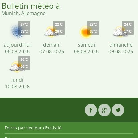
Bulletin météo à
Munich, Allemagne
27°C
22°C
22°C
24°C
19°C
20°C
18°C
17°C
aujourd´hui
demain
samedi
dimanche
06.08.2026
07.08.2026
08.08.2026
09.08.2026
26°C
19°C
lundi
10.08.2026
Foires par secteur d'activité