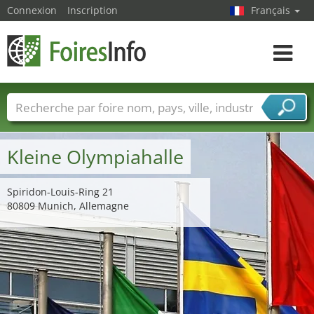
Connexion
Inscription
Français
Toggle
navigat
Foire noms
Pays
Villes
Secteurs de foire
Secteurs du fournisseur de services
Kleine Olympiahalle
Spiridon-Louis-Ring 21
80809 Munich, Allemagne