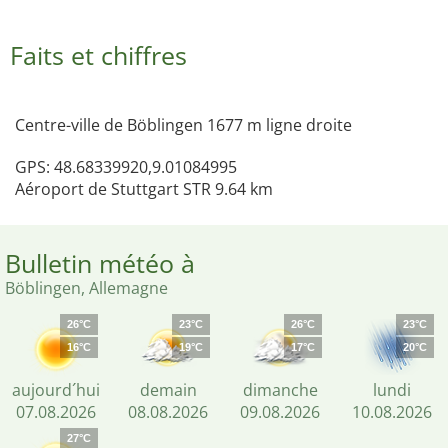
Faits et chiffres
Centre-ville de Böblingen 1677 m ligne droite
GPS: 48.68339920,9.01084995
Aéroport de Stuttgart STR 9.64 km
Bulletin météo à
Böblingen, Allemagne
26°C
23°C
26°C
23°C
16°C
19°C
17°C
20°C
aujourd´hui
demain
dimanche
lundi
07.08.2026
08.08.2026
09.08.2026
10.08.2026
27°C