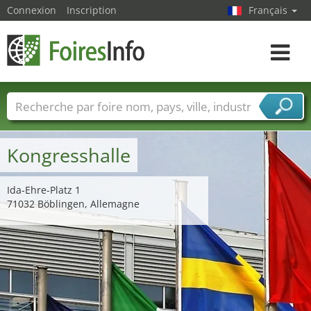
Connexion
Inscription
Français
Toggle
navigat
Foire noms
Pays
Villes
Secteurs de foire
Secteurs du fournisseur de services
Kongresshalle
Ida-Ehre-Platz 1
71032 Böblingen, Allemagne