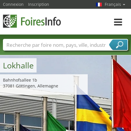
Connexion
Inscription
Français
Toggle
navigat
Foire noms
Pays
Villes
Secteurs de foire
Secteurs du fournisseur de services
Lokhalle
Bahnhofsallee 1b
37081 Göttingen, Allemagne