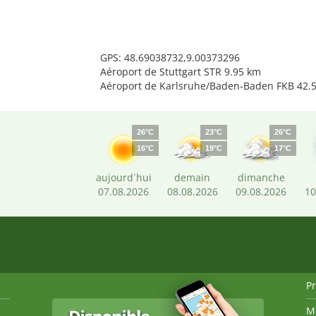
GPS: 48.69038732,9.00373296
Aéroport de Stuttgart STR 9.95 km
Aéroport de Karlsruhe/Baden-Baden FKB 42.
26°C
23°C
26°C
16°C
19°C
17°C
aujourd´hui
demain
dimanche
07.08.2026
08.08.2026
09.08.2026
10
P
M