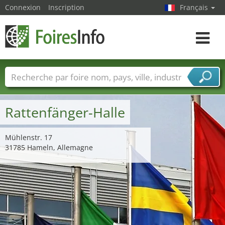
Connexion
Inscription
Français
Toggle
navigat
Foire noms
Pays
Villes
Secteurs de foire
Secteurs du fournisseur de services
Rattenfänger-Halle
Mühlenstr. 17
31785 Hameln, Allemagne