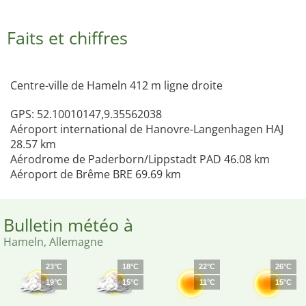
Faits et chiffres
Centre-ville de Hameln 412 m ligne droite
GPS: 52.10010147,9.35562038
Aéroport international de Hanovre-Langenhagen HAJ
28.57 km
Aérodrome de Paderborn/Lippstadt PAD 46.08 km
Aéroport de Brême BRE 69.69 km
Bulletin météo à
Hameln, Allemagne
23°C
18°C
22°C
26°C
19°C
15°C
11°C
15°C