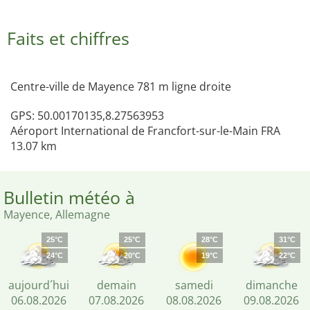
Faits et chiffres
Centre-ville de Mayence 781 m ligne droite
GPS: 50.00170135,8.27563953
Aéroport International de Francfort-sur-le-Main FRA
13.07 km
Bulletin météo à
Mayence, Allemagne
25°C
25°C
28°C
31°C
24°C
20°C
19°C
22°C
aujourd´hui
demain
samedi
dimanche
06.08.2026
07.08.2026
08.08.2026
09.08.2026