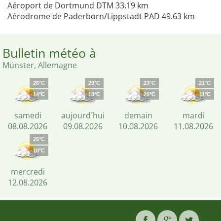
Aéroport de Dortmund DTM 33.19 km
Aérodrome de Paderborn/Lippstadt PAD 49.63 km
Bulletin météo à
Münster, Allemagne
26°C
29°C
23°C
21°C
14°C
18°C
20°C
11°C
samedi
aujourd´hui
demain
mardi
08.08.2026
09.08.2026
10.08.2026
11.08.2026
25°C
10°C
mercredi
12.08.2026