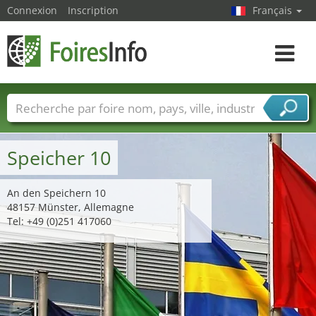
Connexion
Inscription
Français
Toggle
navigat
Foire noms
Pays
Villes
Secteurs de foire
Secteurs du fournisseur de services
Speicher 10
An den Speichern 10
48157 Münster, Allemagne
Tel: +49 (0)251 417060