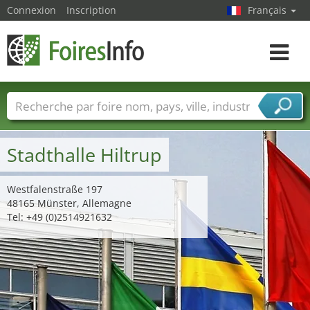
Connexion
Inscription
Français
Toggle
navigat
Foire noms
Pays
Villes
Secteurs de foire
Secteurs du fournisseur de services
Stadthalle Hiltrup
Westfalenstraße 197
48165 Münster, Allemagne
Tel: +49 (0)2514921632