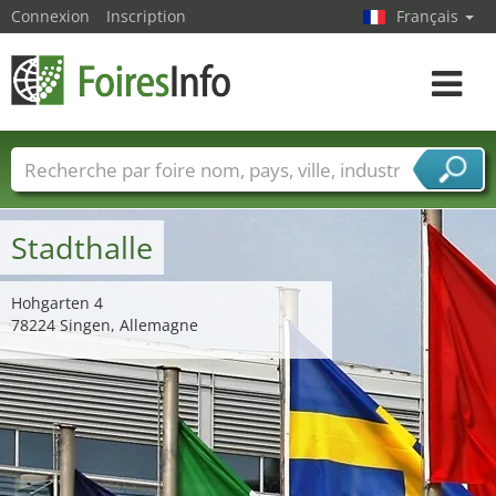
Connexion
Inscription
Français
Toggle
navigat
Foire noms
Pays
Villes
Secteurs de foire
Secteurs du fournisseur de services
Stadthalle
Hohgarten 4
78224 Singen, Allemagne