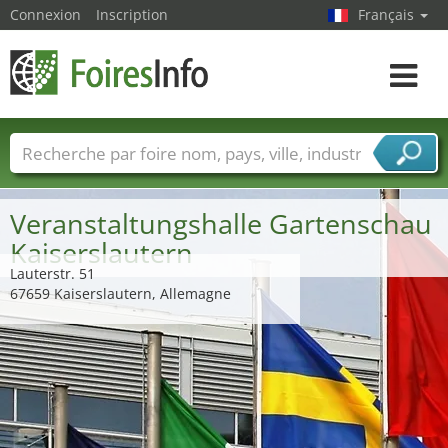
Connexion
Inscription
Français
Toggle
navigat
Foire noms
Pays
Villes
Secteurs de foire
Secteurs du fournisseur de services
Veranstaltungshalle Gartenschau
Kaiserslautern
Lauterstr. 51
67659 Kaiserslautern, Allemagne