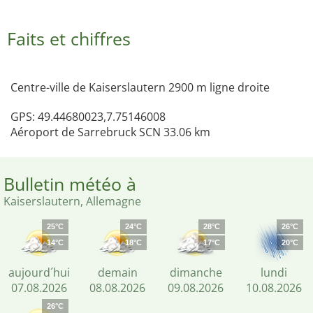
Faits et chiffres
Centre-ville de Kaiserslautern 2900 m ligne droite
GPS: 49.44680023,7.75146008
Aéroport de Sarrebruck SCN 33.06 km
Bulletin météo à
Kaiserslautern, Allemagne
25°C
24°C
28°C
26°C
14°C
18°C
17°C
20°C
aujourd´hui
demain
dimanche
lundi
07.08.2026
08.08.2026
09.08.2026
10.08.2026
26°C