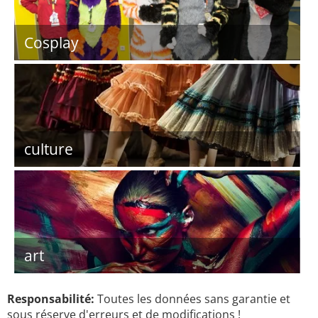
Cosplay
culture
art
Responsabilité:
Toutes les données sans garantie et
sous réserve d'erreurs et de modifications !