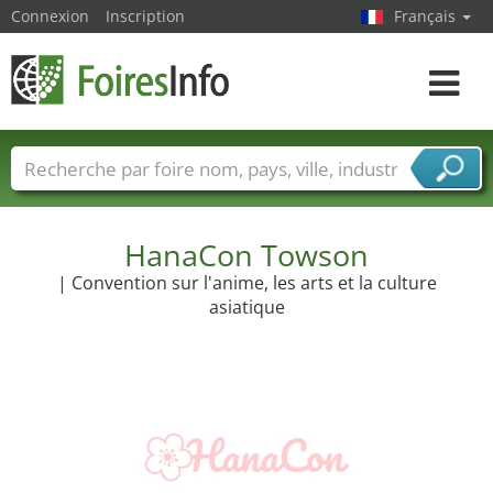
Connexion
Inscription
Français
Toggle
navigat
Foire noms
Pays
Villes
Secteurs de foire
Secteurs du fournisseur de services
HanaCon Towson
| Convention sur l'anime, les arts et la culture
asiatique