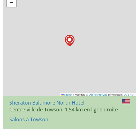
−
Leaflet
|
Map data ©
OpenStreetMap
contributors,
CC-BY-SA
Sheraton Baltimore North Hotel
Centre-ville de Towson: 1,54 km en ligne droite
Salons à Towson