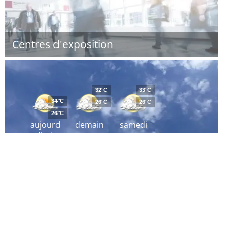
Centres d'exposition
32°C
33°C
34°C
26°C
26°C
26°C
aujourd
demain
samedi
´hui