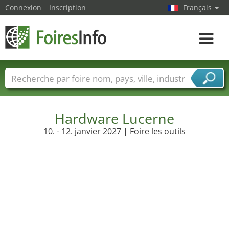
Connexion
Inscription
Français
Toggle
navigat
Foire noms
Pays
Villes
Secteurs de foire
Secteurs du fournisseur de services
Hardware Lucerne
10. - 12. janvier 2027 | Foire les outils