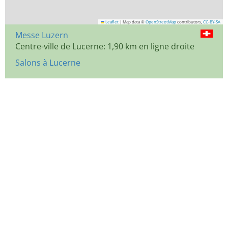
Leaflet
|
Map data ©
OpenStreetMap
contributors,
CC-BY-SA
Messe Luzern
Centre-ville de Lucerne: 1,90 km en ligne droite
Salons à Lucerne