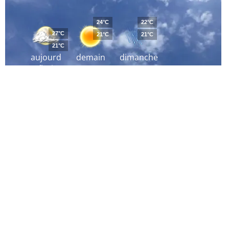
24°C
22°C
27°C
21°C
21°C
21°C
aujourd
demain
dimanche
´hui