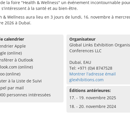
t de la foire "Health & Wellness" un événement incontournable pou
 s'intéressent à la santé et au bien-être.
h & Wellness aura lieu en 3 jours de lundi, 16. novembre à mercred
e 2026 à Dubaï.
e calendrier
Organisateur
Global Links Exhibition Organi
endrier Apple
Conferences LLC
gle (online)
nsférer à Outlook
Dubaï, EAU
look.com (online)
Tel: +971 (0)4 8747528
oo (online)
Montrer l'adresse émail
glexhibitions.com
uter à la Liste de Suivi
pel par mail
Éditions antérieures:
000 personnes intéressées
17. - 19. novembre 2025
18. - 20. novembre 2024