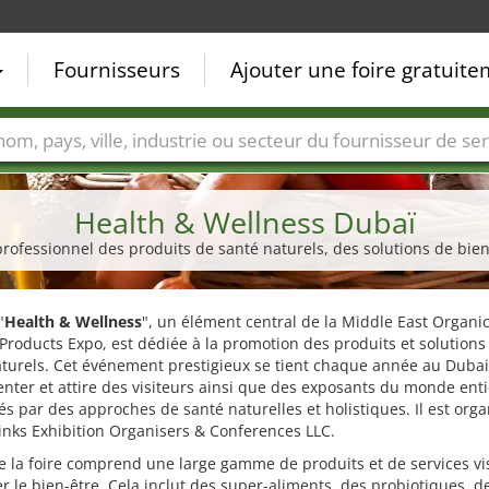
Fournisseurs
Ajouter une foire gratuit
Villes
Secteurs de foire
Secteurs du fournisseur de ser
Health & Wellness Dubaï
rofessionnel des produits de santé naturels, des solutions de bien
"
Health & Wellness
", un élément central de la Middle East Organi
Products Expo, est dédiée à la promotion des produits et solutions
aturels. Cet événement prestigieux se tient chaque année au Duba
nter et attire des visiteurs ainsi que des exposants du monde enti
és par des approches de santé naturelles et holistiques. Il est orga
inks Exhibition Organisers & Conferences LLC.
de la foire comprend une large gamme de produits et de services vi
r le bien-être. Cela inclut des super-aliments, des probiotiques, d