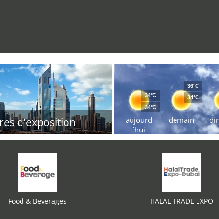
36°C
34°C
34°C
34°C
aujourd
demain
di
res d'exposition
´hui
Food & Beverages
HALAL TRADE EXPO