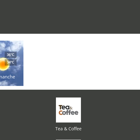
36°C
34°C
manche
Tea & Coffee