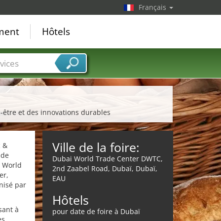
Français
ement
Hôtels
vices
-être et des innovations durables
Ville de la foire:
c &
 de
Dubai World Trade Center DWTC,
i World
2nd Zaabel Road, Dubaï, Dubaï,
er,
EAU
nisé par
Hôtels
sant à
pour date de foire à Dubaï
es