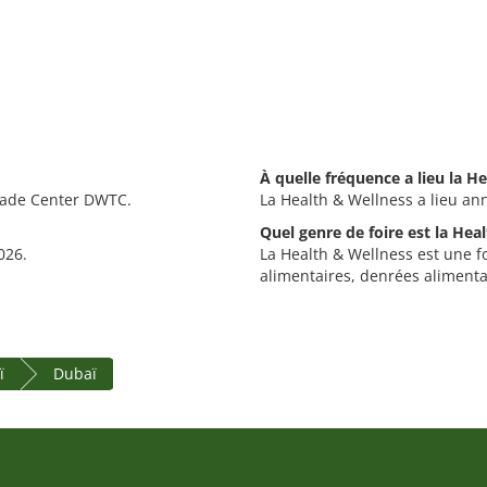
À quelle fréquence a lieu la H
Trade Center DWTC.
La Health & Wellness a lieu an
Quel genre de foire est la Hea
026.
La Health & Wellness est une fo
alimentaires, denrées alimentai
ï
Dubaï