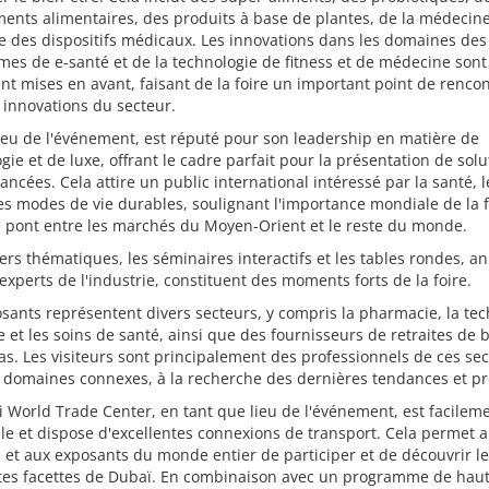
nts alimentaires, des produits à base de plantes, de la médecine
e des dispositifs médicaux. Les innovations dans les domaines des
mes de e-santé et de la technologie de fitness et de médecine sont
t mises en avant, faisant de la foire un important point de renco
 innovations du secteur.
ieu de l'événement, est réputé pour son leadership en matière de
gie et de luxe, offrant le cadre parfait pour la présentation de sol
ancées. Cela attire un public international intéressé par la santé, l
les modes de vie durables, soulignant l'importance mondiale de la f
e pont entre les marchés du Moyen-Orient et le reste du monde.
iers thématiques, les séminaires interactifs et les tables rondes, a
experts de l'industrie, constituent des moments forts de la foire.
sants représentent divers secteurs, y compris la pharmacie, la te
 et les soins de santé, ainsi que des fournisseurs de retraites de 
as. Les visiteurs sont principalement des professionnels de ces sec
 domaines connexes, à la recherche des dernières tendances et pr
 World Trade Center, en tant que lieu de l'événement, est facilem
le et dispose d'excellentes connexions de transport. Cela permet 
s et aux exposants du monde entier de participer et de découvrir l
ntes facettes de Dubaï. En combinaison avec un programme de haut