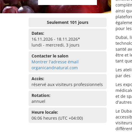
compléme
ainsi qu
platefor
Seulement 101 jours
égalemen
pour les
Dates:
Dubai, l
16.11.2026 - 18.11.2026*
technolo
lundi - mercredi, 3 jours
santé av
être et 
Contacter le salon
tant qu
Montrer l'adresse émail
organicandnatural.com
Les atel
par des 
Accès:
réservé aux visiteurs professionnels
Les expo
médicale
Rotation:
et de sp
annuel
d'autres
Le Dubai
Heure locale:
accessib
06:06 heures (UTC +04:00)
visiteur
différe