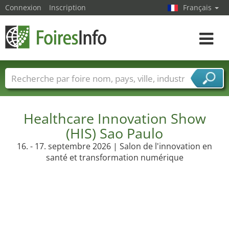
Connexion
Inscription
Français
Toggle
navigat
Foire noms
Pays
Villes
Secteurs de foire
Secteurs du fournisseur de services
Healthcare Innovation Show
(HIS) Sao Paulo
16. - 17. septembre 2026 | Salon de l'innovation en
santé et transformation numérique