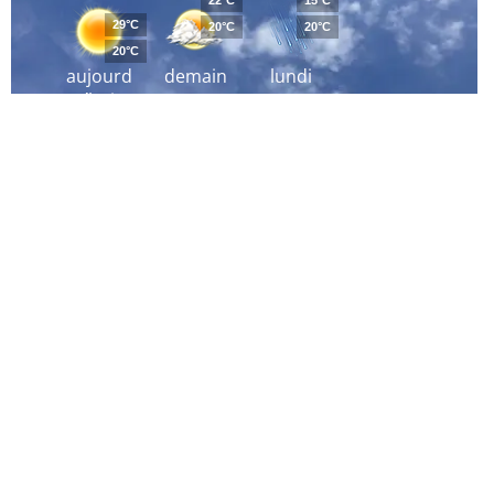
22°C
15°C
29°C
20°C
20°C
20°C
aujourd
demain
lundi
´hui