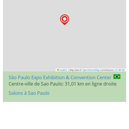
Leaflet
|
Map data ©
OpenStreetMap
contributors,
CC-BY-SA
São Paulo Expo Exhibition & Convention Center
Centre-ville de Sao Paulo: 31,01 km en ligne droite
Salons à Sao Paulo